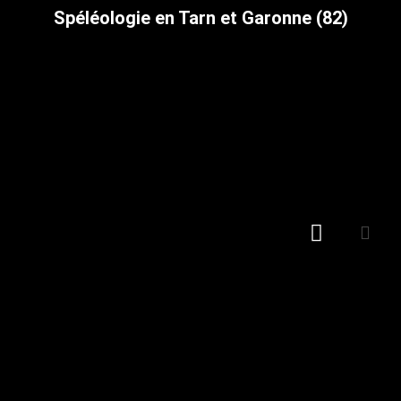
Spéléologie en Tarn et Garonne (82)
Notre association
Journées de spéléologie
Chaîne Youtube