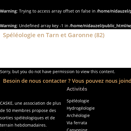
Warning
: Trying to access array offset on false in
/home/nidauzel/
Warning
: Undefined array key -1 in
/home/nidauzel/public_html/w
Spéléologie en Tarn et Garonne (82)
Sorry, but you do not have permission to view this content.
Besoin de nous contacter ? Vous pouvez nous joind
Activités
Spéléologie
CASKE, une association de plus
Hydrogéologie
de 50 membres propose des
Archéologie
sorties spéléologiques et de
Via ferrata
terrain hebdomadaires.
Canyoning