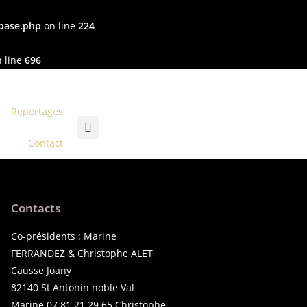
-base.php
on line
224
 line
696
Reportages
s
Contact
Contacts
Co-présidents : Marine
FERRANDEZ & Christophe ALET
Causse Joany
82140 St Antonin noble Val
Marine 07 81 21 29 65 Christophe