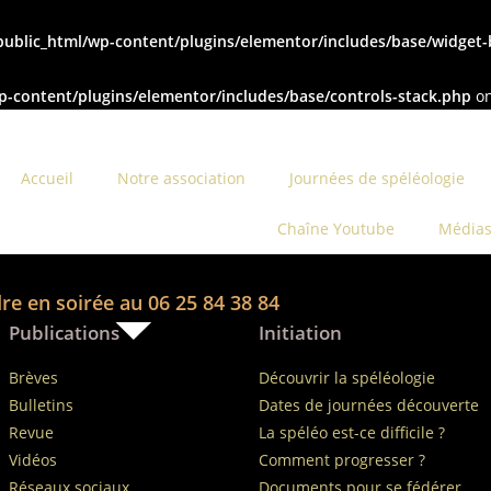
public_html/wp-content/plugins/elementor/includes/base/widget
p-content/plugins/elementor/includes/base/controls-stack.php
on
Accueil
Notre association
Journées de spéléologie
Chaîne Youtube
Média
re en soirée au 06 25 84 38 84
Publications
Initiation
Brèves
Découvrir la spéléologie
Bulletins
Dates de journées découverte
Revue
La spéléo est-ce difficile ?
Vidéos
Comment progresser ?
Réseaux sociaux
Documents pour se fédérer