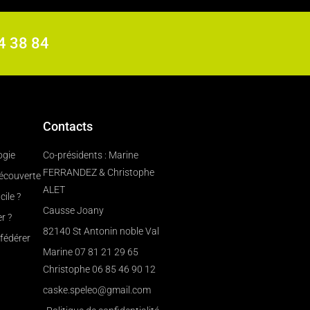
84 38 84
Contacts
ogie
Co-présidents : Marine
FERRANDEZ & Christophe
découverte
ALET
cile ?
Causse Joany
r ?
82140 St Antonin noble Val
fédérer
Marine 07 81 21 29 65
Christophe 06 85 46 90 12
caske.speleo@gmail.com