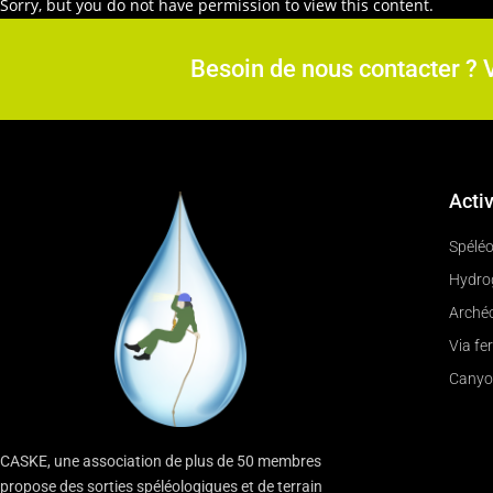
Sorry, but you do not have permission to view this content.
Besoin de nous contacter ? 
Activ
Spéléo
Hydro
Archéo
Via fe
Canyo
CASKE, une association de plus de 50 membres
propose des sorties spéléologiques et de terrain