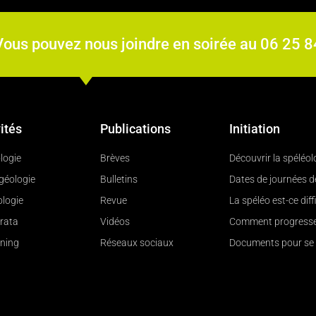
Vous pouvez nous joindre en soirée au 06 25 
ités
Publications
Initiation
logie
Brèves
Découvrir la spéléol
géologie
Bulletins
Dates de journées 
logie
Revue
La spéléo est-ce diffi
rrata
Vidéos
Comment progresse
ning
Réseaux sociaux
Documents pour se 